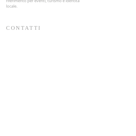
riferimento per eventi, turismo e identità
locale.
CONTATTI
Indirizzo: Via Don Bosco snc
Tel: 0783 / 394563
Cell:
327 9233498
Email: info@prolocoarborea.it
Terms & conditions
Privacy policy
Accessibility statement
© 2035 by Davide Braina